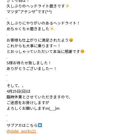
さて今日は！
久しぶりのヘッドライト磨きです
マツダ“アテンザ”です(^^)
.
久しぶりにやりがいのあるヘッドライト！
めちゃくちゃ磨きました
.
.
お客様も仕上がりに満足されたよう
これからも大事に乗りますー！
とおっしゃっていただいて本当に感謝です
.
S様お待たせ致しました！
ありがとうございましたー！
.
.
そして、、
4月25日(日)は
臨時休業とさせていただきますので、
ご迷惑をお掛けしますが
よろしくお願いしますm(_ _)m
.
.
サブアカはこちら
@date_works21