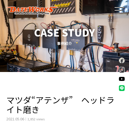
トップページ
事例紹介
ダテワークスが選ばれる理由
サービスメニュー
スタッフ紹介
ショップ情報
マツダ“アテンザ” ヘッドラ
イト磨き
事例紹介
2021.05.06
1,852 views
お知らせ