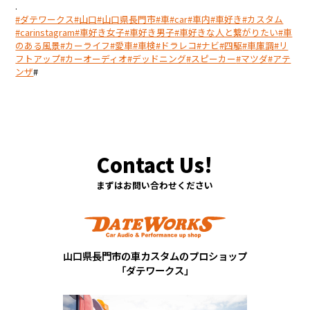
.
#ダテワークス
#山口
#山口県長門市
#車
#car
#車内
#車好き
#カスタム
#carinstagram
#車好き女子
#車好き男子
#車好きな人と繋がりたい
#車
のある風景
#カーライフ
#愛車
#車検
#ドラレコ
#ナビ
#四駆
#車庫調
#リ
フトアップ
#カーオーディオ
#デッドニング
#スピーカー
#マツダ
#アテ
ンザ
#
まずはお問い合わせください
山口県長門市の車カスタムのプロショップ
「ダテワークス」