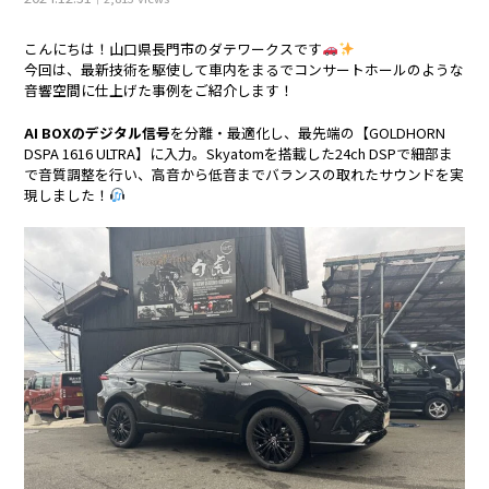
こんにちは！山口県長門市のダテワークスです
お客様の声
今回は、最新技術を駆使して車内をまるでコンサートホールのような
音響空間に仕上げた事例をご紹介します！
お問い合わせ
AI BOXのデジタル信号
を分離・最適化し、最先端の【GOLDHORN
DSPA 1616 ULTRA】に入力。Skyatomを搭載した24ch DSPで細部ま
で音質調整を行い、高音から低音までバランスの取れたサウンドを実
よくあるご質問
現しました！