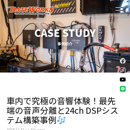
トップページ
事例紹介
ダテワークスが選ばれる理由
サービスメニュー
スタッフ紹介
ショップ情報
車内で究極の音響体験！最先
端の音声分離と24ch DSPシス
事例紹介
テム構築事例
お知らせ
2024.12.31
2,813 views