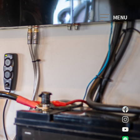
ダテワークスが選ばれる理由
スタッフ紹介
事例紹介
f
in
お客様の声
y
L