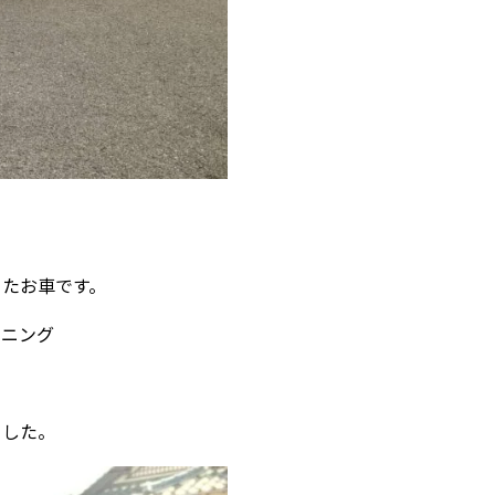
。
ったお車です。
ーニング
ました。