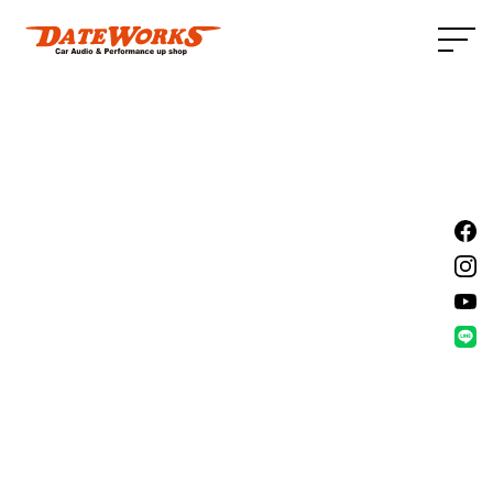
トップページ
ダテワークスが選ばれる理由
サービスメニュー
スタッフ紹介
ショップ情報
事例紹介
お知らせ