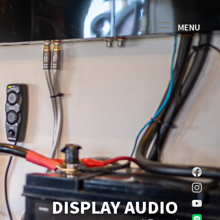
ダテワークスが選ばれる理由
スタッフ紹介
事例紹介
f
in
お客様の声
y
L